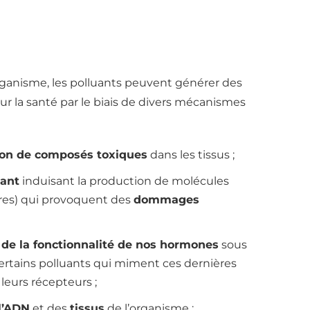
organisme, les polluants peuvent générer des
sur la santé par le biais de divers mécanismes
on de composés toxiques
dans les tissus ;
dant
induisant la production de molécules
bres) qui provoquent des
dommages
de la fonctionnalité de nos hormones
sous
certains polluants qui miment ces dernières
leurs récepteurs ;
l’ADN
et des
tissus
de l’organisme ;