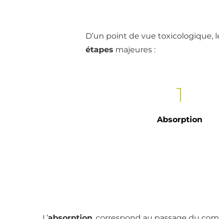
D’un point de vue toxicologique, 
étapes
majeures :
1
Absorption
L’
absorption
, correspond au passage du co