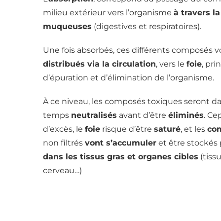
milieu extérieur vers l’organisme
à travers l
muqueuses
(digestives et respiratoires).
Une fois absorbés, ces différents composés v
distribués via la circulation
, vers le
foie
, pri
d’épuration et d’élimination de l’organisme.
À ce niveau, les composés toxiques seront d
temps
neutralisés
avant d’être
éliminés
. Ce
d’excès, le
foie
risque d’être
saturé
, et les
co
non filtrés
vont s’accumuler
et être stockés
dans les tissus gras et organes cibles
(tissu
cerveau…)