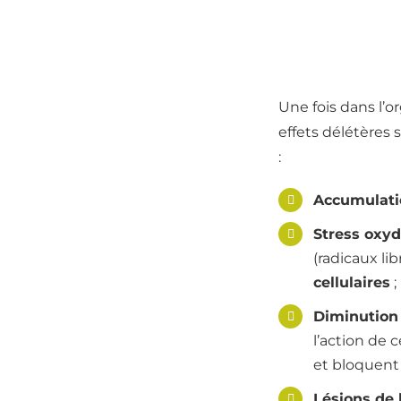
Une fois dans l’
effets délétères 
:
Accumulati
Stress oxy
(radicaux li
cellulaires
;
Diminution 
l’action de 
et bloquent 
Lésions de 