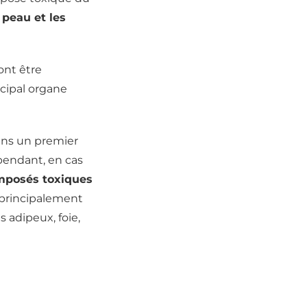
a peau et les
ont être
ncipal organe
ans un premier
pendant, en cas
mposés toxiques
 principalement
s adipeux, foie,